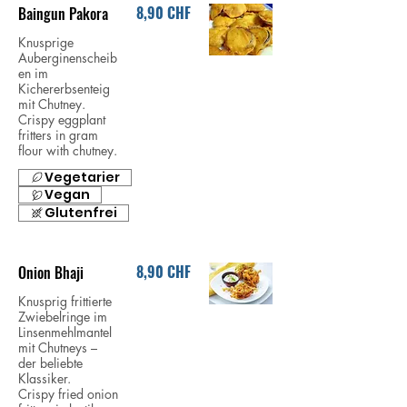
8,90 CHF
Baingun Pakora
Knusprige
Auberginenscheib
en im
Kichererbsenteig
mit Chutney.
Crispy eggplant
fritters in gram
flour with chutney.
Vegetarier
Vegan
Glutenfrei
8,90 CHF
Onion Bhaji
Knusprig frittierte
Zwiebelringe im
Linsenmehlmantel
mit Chutneys –
der beliebte
Klassiker.
Crispy fried onion