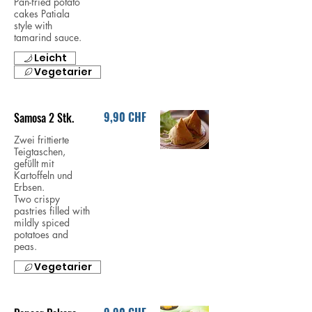
Pan-fried potato
cakes Patiala
style with
tamarind sauce.
Leicht
Vegetarier
9,90 CHF
Samosa 2 Stk.
Zwei frittierte
Teigtaschen,
gefüllt mit
Kartoffeln und
Erbsen.
Two crispy
pastries filled with
mildly spiced
potatoes and
peas.
Vegetarier