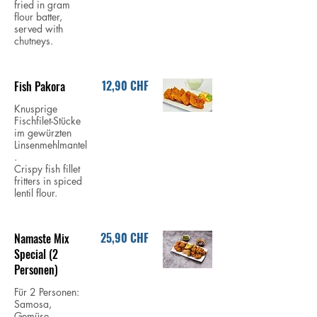
fried in gram
flour batter,
served with
chutneys.
12,90 CHF
Fish Pakora
Knusprige
Fischfilet-Stücke
im gewürzten
Linsenmehlmantel
.
Crispy fish fillet
fritters in spiced
lentil flour.
25,90 CHF
Namaste Mix
Special (2
Personen)
Für 2 Personen:
Samosa,
Gemüse-,