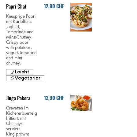
12,90 CHF
Papri Chat
Knusprige Papri
mit Kartoffeln,
Joghurt,
Tamarinde und
Minz-Chutney.
Crispy papri
with potatoes,
yogurt, tamarind
and mint
chutney.
Leicht
Vegetarier
12,90 CHF
Jinga Pakora
Crevetten im
Kichererbsenteig
frittiert, mit
Chutneys
serviert.
King prawns