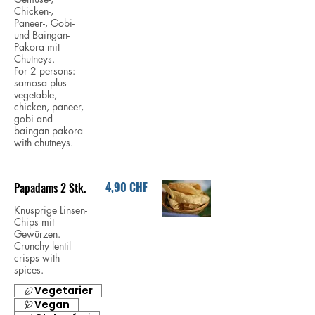
Chicken-,
Paneer-, Gobi-
und Baingan-
Pakora mit
Chutneys.
For 2 persons:
samosa plus
vegetable,
chicken, paneer,
gobi and
baingan pakora
with chutneys.
4,90 CHF
Papadams 2 Stk.
Knusprige Linsen-
Chips mit
Gewürzen.
Crunchy lentil
crisps with
spices.
Vegetarier
Vegan