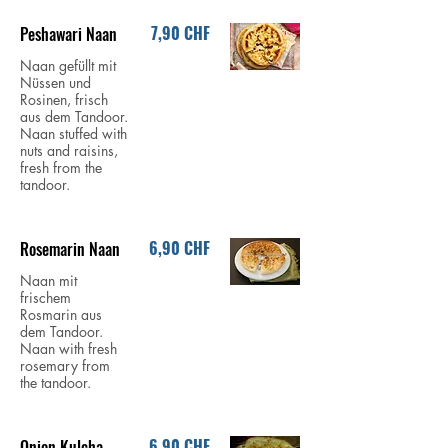
7,90 CHF
Peshawari Naan
Naan gefüllt mit
Nüssen und
Rosinen, frisch
aus dem Tandoor.
Naan stuffed with
nuts and raisins,
fresh from the
tandoor.
6,90 CHF
Rosemarin Naan
Naan mit
frischem
Rosmarin aus
dem Tandoor.
Naan with fresh
rosemary from
the tandoor.
6,90 CHF
Onion Kulcha