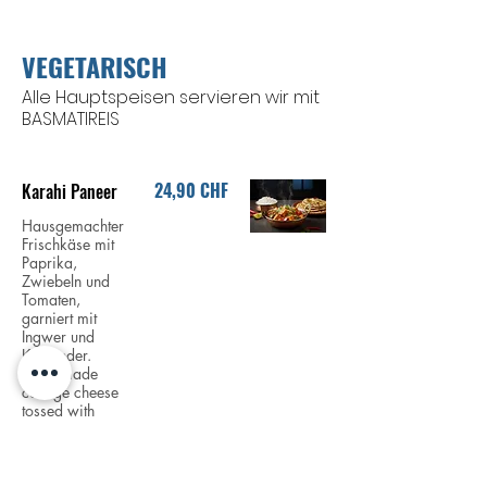
VEGETARISCH
Alle Hauptspeisen servieren wir mit
BASMATIREIS
24,90 CHF
Karahi Paneer
Hausgemachter
Frischkäse mit
Paprika,
Zwiebeln und
Tomaten,
garniert mit
Ingwer und
Koriander.
Homemade
cottage cheese
tossed with
capsicum, onion
and tomato,
garnished with
ginger and