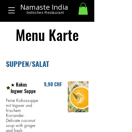
Namaste India
Indisches Restaurant
Menu Karte
SUPPEN/SALAT
9,90 CHF
★ Kokos
Ingwer Suppe
Feine Kokossuppe
mit Ingwer und
frischem
Koriander.
Delicate coconut
soup with ginger
and fresh