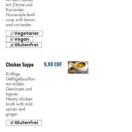
mit Zitrone und
Koriander.
House-style lentil
soup with lemon
and coriander.
Vegetarier
Vegan
Glutenfrei
9,90 CHF
Chicken Suppe
Kräftige
Geflügelbouillon
mit milden
Gewürzen und
Ingwer.
Hearty chicken
broth with mild
spices and
ginger.
Glutenfrei