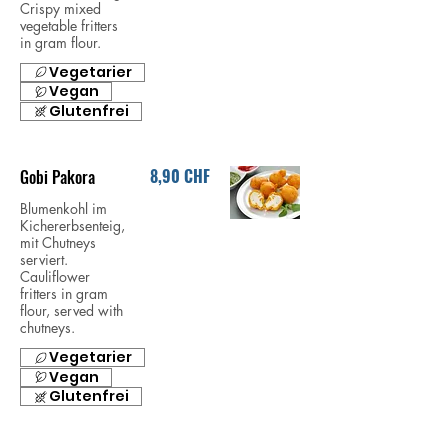
Crispy mixed
vegetable fritters
in gram flour.
Vegetarier
Vegan
Glutenfrei
8,90 CHF
Gobi Pakora
Blumenkohl im
Kichererbsenteig,
mit Chutneys
serviert.
Cauliflower
fritters in gram
flour, served with
chutneys.
Vegetarier
Vegan
Glutenfrei