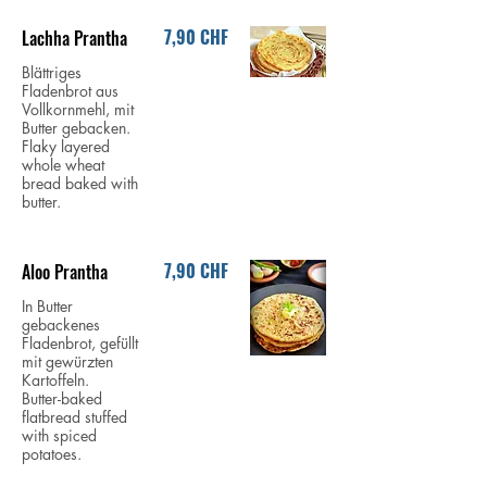
7,90 CHF
Lachha Prantha
Blättriges
Fladenbrot aus
Vollkornmehl, mit
Butter gebacken.
Flaky layered
whole wheat
bread baked with
butter.
7,90 CHF
Aloo Prantha
In Butter
gebackenes
Fladenbrot, gefüllt
mit gewürzten
Kartoffeln.
Butter-baked
flatbread stuffed
with spiced
potatoes.