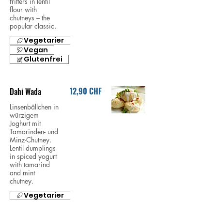
fritters in lentil
flour with
chutneys – the
popular classic.
Vegetarier
Vegan
Glutenfrei
12,90 CHF
Dahi Wada
Linsenbällchen in
würzigem
Joghurt mit
Tamarinden- und
Minz-Chutney.
Lentil dumplings
in spiced yogurt
with tamarind
and mint
chutney.
Vegetarier