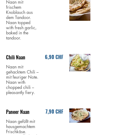
Naan mit
frischem
Knoblauch aus
dem Tandoor.
Naan topped
with fresh garlic,
baked in the
tandoor.
6,90 CHF
Chili Naan
Naan mit
gehacktem Chili –
mit feuriger Note.
Naan with
chopped chili –
pleasantly fiery.
7,90 CHF
Paneer Naan
Naan gefüllt mit
hausgemachtem
Frischkäse.