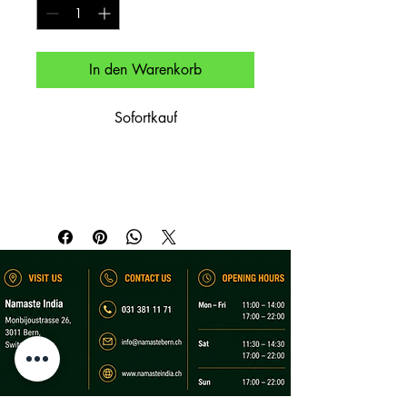
In den Warenkorb
Sofortkauf
Fladenbrot mit gewürzten Kartoffeln.

Flatbread stuffed with spiced potatoes.