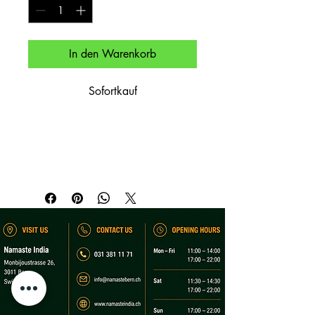
In den Warenkorb
Sofortkauf
Geröstete Auberginen – rauchig und 
intensiv.

Roasted eggplant – smoky and bold.