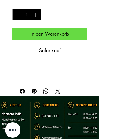
Anzahl
*
In den Warenkorb
Sofortkauf
Spirituose im Offenausschank.

Spirit (by the glass).