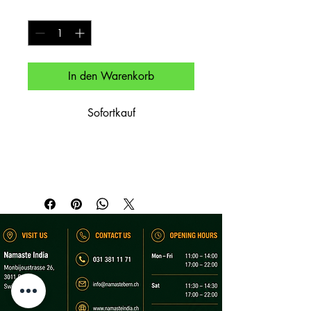
Anzahl
*
In den Warenkorb
Sofortkauf
Glaswein, trocken & lebendig.

By the glass, dry & vibrant.