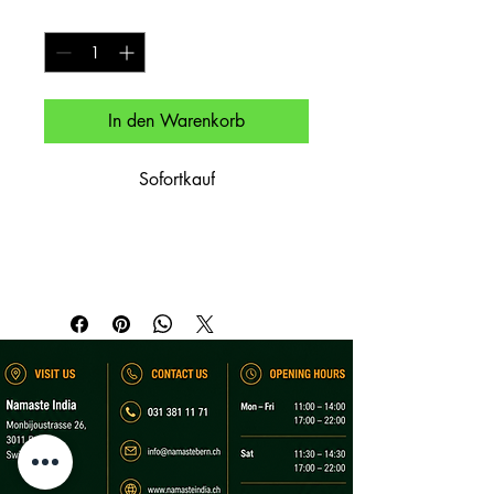
Anzahl
*
In den Warenkorb
Sofortkauf
Mit Paneer, Knoblauch & Kräutern.

Stuffed with paneer, garlic & herbs.