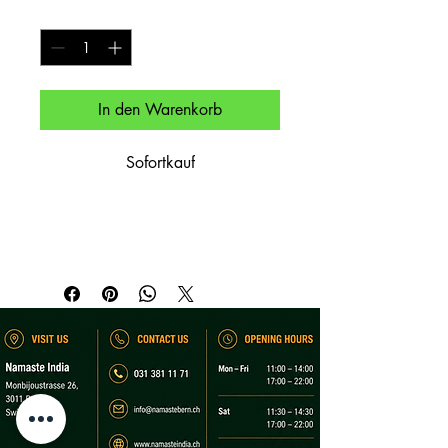
Anzahl
*
In den Warenkorb
Sofortkauf
Spirituose im Offenausschank.

Spirit (by the glass).