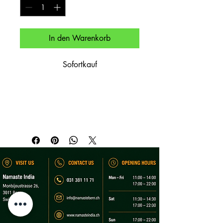
In den Warenkorb
Sofortkauf
Paneer und Erbsen in Tomatensauce – 
ohne Zwiebel & Knoblauch.

Paneer and peas in tomato curry – 
onion/garlic free.