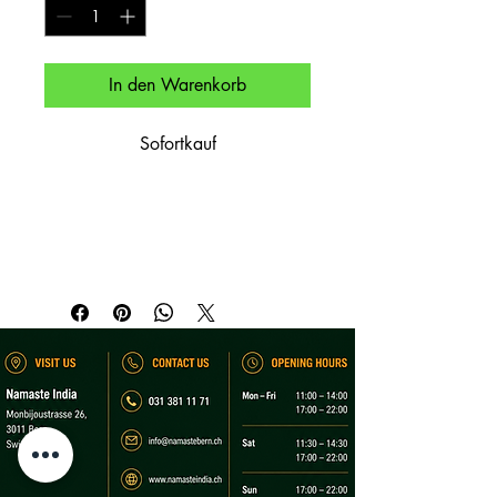
In den Warenkorb
Sofortkauf
Kühl servierte Mischung aus Mango-
Püree und Joghurt.

Chilled blend of mango purée and 
yogurt.