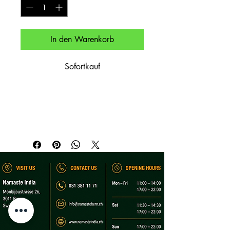
In den Warenkorb
Sofortkauf
Gemüseklößchen in cremiger Tomaten-
Zwiebel-Sauce.

Vegetable dumplings in creamy tomato-
onion curry.