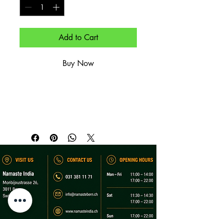
Add to Cart
Buy Now
Hausgemachte Zitronenlimonade mit 
Minze – süß-säuerlich und kühlend.

Homemade lemonade with mint – 
sweet, tangy and refreshing.