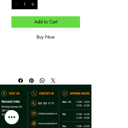
Add to Cart
Buy Now
Gemischtes Gemüse im 
Kichererbsenteig – vegan.

Mixed vegetables in gram flour batter – 
vegan.